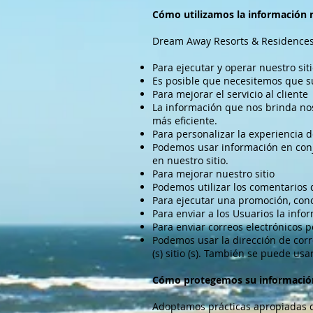
Cómo utilizamos la información 
Dream Away Resorts & Residences p
Para ejecutar y operar nuestro sit
Es posible que necesitemos que s
Para mejorar el servicio al cliente
La información que nos brinda nos
más eficiente.
Para personalizar la experiencia d
Podemos usar información en conj
en nuestro sitio.
Para mejorar nuestro sitio
Podemos utilizar los comentarios 
Para ejecutar una promoción, concu
Para enviar a los Usuarios la inf
Para enviar correos electrónicos p
Podemos usar la dirección de corre
(s) sitio (s). También se puede us
Cómo protegemos su informació
Adoptamos prácticas apropiadas d