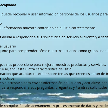
recopilada
uede recopilar y usar información personal de los usuarios para 
io
u información muestre contenido en el Sitio correctamente.
 ayuda a responder a sus solicitudes de servicio al cliente y a sa
el usuario
unto para comprender cómo nuestros usuarios como grupo usan los
que nos proporcione para mejorar nuestros productos y servicios.
rso, encuesta u otra característica del sitio
ormación que aceptaron recibir sobre temas que creemos serán de in
eriódicos
o electrónico para enviar información de usuario y actualizaciones
ar para responder a sus preguntas, preguntas y / u otras solicitudes
n
e recopilación, almacenamiento y procesamiento de datos y medi