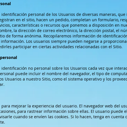
rsonal
identificación personal de los Usuarios de diversas maneras, que i
 registran en el sitio, hacen un pedido, completan un formulario, 
vicios, características o recursos que ponemos a disposición en nues
mbre, la dirección de correo electrónico, la dirección postal, el n
itio de forma anónima. Recopilaremos información de identificación
 información. Los usuarios siempre pueden negarse a proporcionar
rles participar en ciertas actividades relacionadas con el Sitio.
 personal
identificación no personal sobre los Usuarios cada vez que interac
personal puede incluir el nombre del navegador, el tipo de computa
s Usuarios a nuestro Sitio, como el sistema operativo y los provee
ar.
" para mejorar la experiencia del usuario. El navegador web del usu
ocasiones, para rastrear información sobre ellas. El usuario puede 
visarle cuando se envíen las cookies. Si lo hacen, tenga en cuenta 
te.