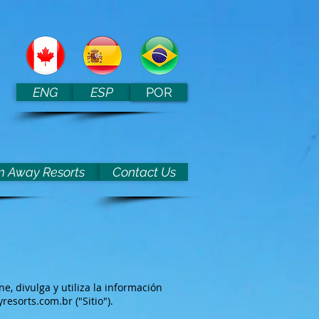
ENG
ESP
POR
 Away Resorts
Contact Us
, divulga y utiliza la información
resorts.com.br
("Sitio").