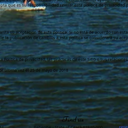
pta que es su responsabilidad revisar esta política de privacidad 
ifiesta su aceptación de esta política. Si no está de acuerdo con esta
de la publicación de cambios a esta política se considerará su ace
 Política de privacidad, las prácticas de este Sitio o sus relaciones
or última vez el 25 de mayo de 2018
Find us
​res
84
Beberibe - State of Ceará 62840-000