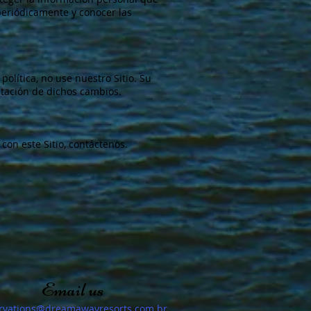
periódicamente y conocer las
 política, no use nuestro Sitio. Su
ptación de dichos cambios.
 con este Sitio, contáctenos.
Email us
ervations@dreamawayresorts.com.br