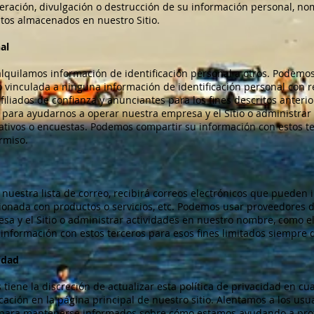
lteración, divulgación o destrucción de su información personal, n
tos almacenados en nuestro Sitio.
al
quilamos información de identificación personal a otros. Podemo
vinculada a ninguna información de identificación personal con res
filiados de confianza y anunciantes para los fines descritos anter
 para ayudarnos a operar nuestra empresa y el Sitio o administrar
ativos o encuestas. Podemos compartir su información con estos te
rmiso.
n nuestra lista de correo, recibirá correos electrónicos que pueden i
cionada con productos o servicios, etc. Podemos usar proveedores d
a y el Sitio o administrar actividades en nuestro nombre, como el
información con estos terceros para esos fines limitados siempre
idad
iene la discreción de actualizar esta política de privacidad en c
ación en la página principal de nuestro sitio. Alentamos a los usu
 para mantenerse informados sobre cómo estamos ayudando a prot