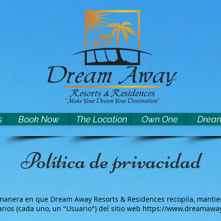
s
Book Now
The Location
Own One
Dream
Política de privacidad
a manera en que Dream Away Resorts & Residences recopila, mantiene
arios (cada uno, un "Usuario") del sitio web
https://www.dreamaway