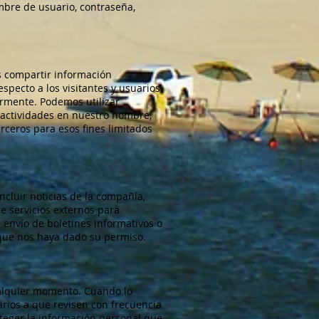
ombre de usuario, contraseña,
s compartir información
pecto a los visitantes y usuarios
iormente. Podemos utilizar
 actividades en nuestro nombre,
rceros para esos fines limitados
ncluir noticias de la compañía,
e servicios externos para
 envío de boletines informativos o
 que nos haya dado su permiso.
ualquier momento. Cuando lo
arios a que revisen con frecuencia
eger la información personal que