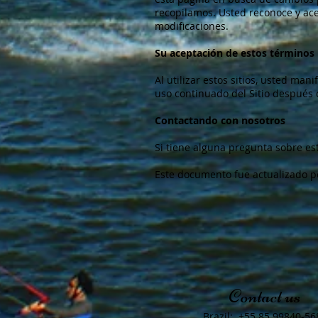
recopilamos. Usted reconoce y ace
modificaciones.
Su aceptación de estos términos
Al utilizar estos sitios, usted man
uso continuado del Sitio después 
Contactando con nosotros
Si tiene alguna pregunta sobre esta
Este documento fue actualizado p
Contact us
Brazil: +55 85 99840-56