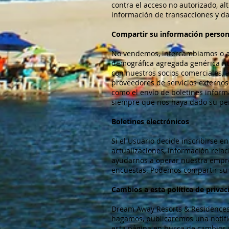
contra el acceso no autorizado, a
información de transacciones y da
Compartir su información person
No vendemos, intercambiamos o al
demográfica agregada genérica no 
con nuestros socios comerciales, a
proveedores de servicios externos
como el envío de boletines inform
siempre que nos haya dado su pe
Boletines electrónicos
Si el Usuario decide inscribirse e
actualizaciones, información rela
ayudarnos a operar nuestra empres
encuestas. Podemos compartir su 
Cambios a esta política de privac
Dream Away Resorts & Residences t
hagamos, publicaremos una notific
esta página en busca de cambios